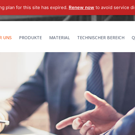
g plan for this site has expired.
Renew now
to avoid service di
R UNS
PRODUKTE
MATERIAL
TECHNISCHER BEREICH
Q