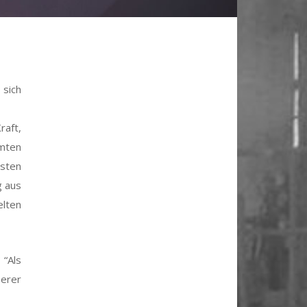
 sich
raft,
mten
sten
g aus
lten
 “Als
serer