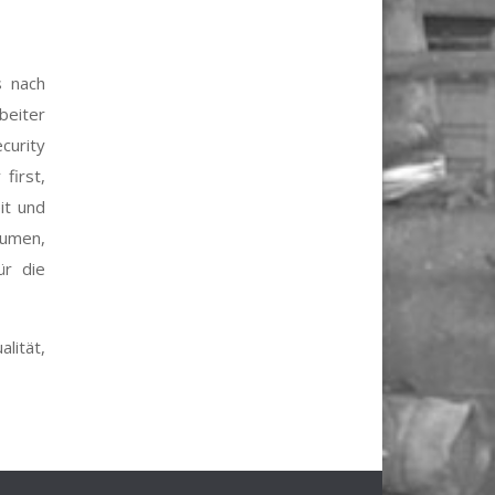
s nach
eiter
curity
first,
it und
äumen,
ür die
lität,