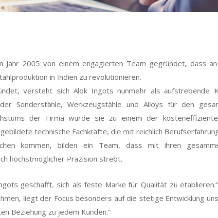
im Jahr 2005 von einem engagierten Team gegründet, dass an
tahlproduktion in Indien zu revolutionieren.
ndet, versteht sich Alok Ingots nunmehr als aufstrebende K
h der Sonderstähle, Werkzeugstähle und Alloys für den gesa
stums der Firma wurde sie zu einem der kosteneffiziente
usgebildete technische Fachkräfte, die mit reichlich Berufserfahrun
reichen kommen, bilden ein Team, dass mit ihren gesamme
ch höchstmöglicher Präzision strebt.
ngots geschafft, sich als feste Marke für Qualität zu etablieren.”
ehmen, liegt der Focus besonders auf die stetige Entwicklung un
ten Beziehung zu jedem Kunden.”