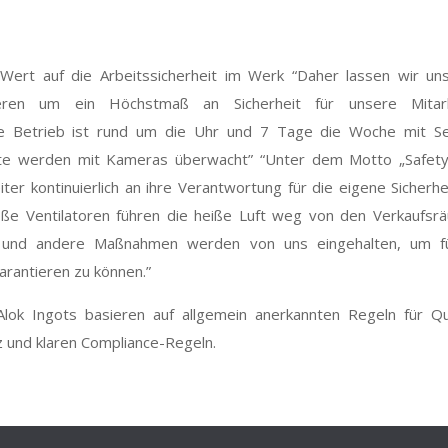
 Wert auf die Arbeitssicherheit im Werk “Daher lassen wir un
eren um ein Höchstmaß an Sicherheit für unsere Mitarb
tte Betrieb ist rund um die Uhr und 7 Tage die Woche mit Se
kte werden mit Kameras überwacht” “Unter dem Motto „Safety 
ter kontinuierlich an ihre Verantwortung für die eigene Sicherhe
roße Ventilatoren führen die heiße Luft weg von den Verkaufsr
 und andere Maßnahmen werden von uns eingehalten, um f
arantieren zu können.”
Alok Ingots basieren auf allgemein anerkannten Regeln für Qua
z und klaren Compliance-Regeln.