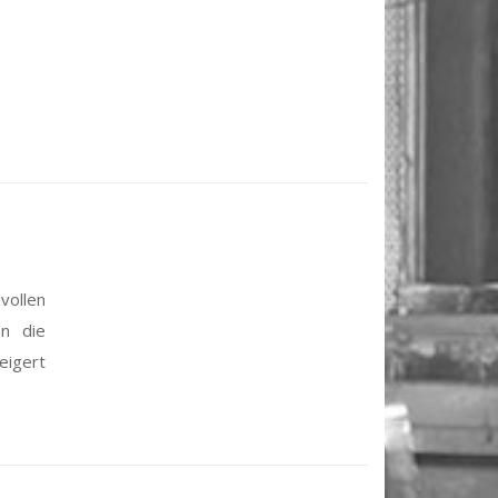
vollen
en die
eigert