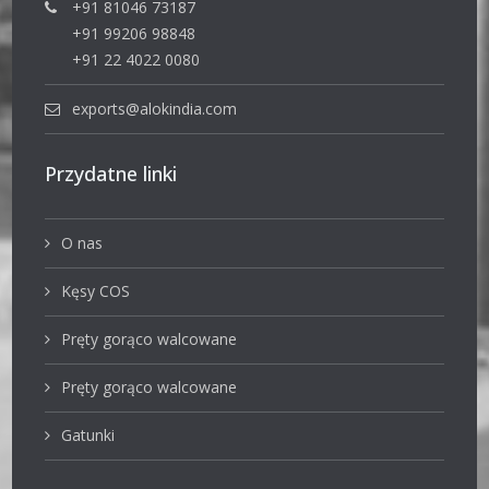
+91 81046 73187
+91 99206 98848
+91 22 4022 0080
exports@alokindia.com
Przydatne linki
O nas
Kęsy COS
Pręty gorąco walcowane
Pręty gorąco walcowane
Gatunki