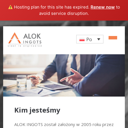
Hosting plan for this site has expired.
Renew now
to
avoid service disruption.
Po
Kim jesteśmy
ALOK INGOTS został założony w 2005 roku przez