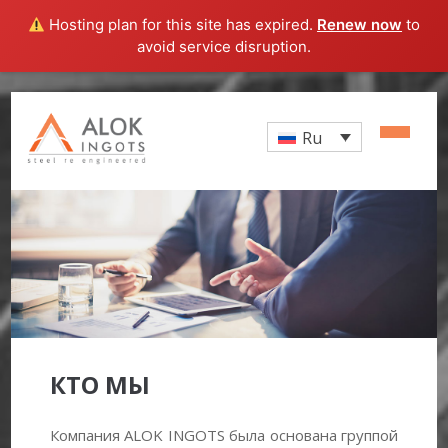
Hosting plan for this site has expired.
Renew now
to
avoid service disruption.
Ru
КТО МЫ
Компания ALOK INGOTS была основана группой