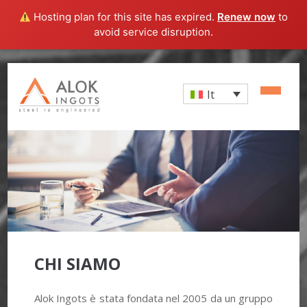
Hosting plan for this site has expired.
Renew now
to
avoid service disruption.
It
CHI SIAMO
Alok Ingots è stata fondata nel 2005 da un gruppo