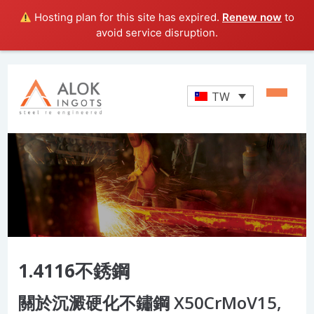
Hosting plan for this site has expired.
Renew now
to
avoid service disruption.
TW
1.4116不銹鋼
關於沉澱硬化不鏽鋼 X50CrMoV15,