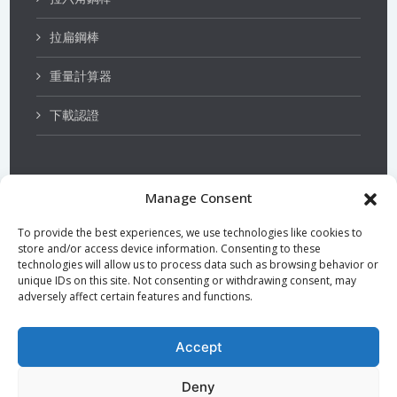
拉扁鋼棒
重量計算器
下載認證
Manage Consent
不銹鋼
To provide the best experiences, we use technologies like cookies to
store and/or access device information. Consenting to these
泵軸品質鋼棒
technologies will allow us to process data such as browsing behavior or
unique IDs on this site. Not consenting or withdrawing consent, may
adversely affect certain features and functions.
調質鋼
精密鋼棒
Accept
Precision Bars
Deny