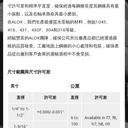
寸許可差和精準平直度，確保經過每鋼條長度其鋼條具有最
小振動，以及在軸承壽命具最小磨損。
在ALOK，我們生產最優質水泵軸的材料，例如1045、
416、431、430F、304和316等級。
經驗豐富的ALOK團隊，確保公司所出廠產品都已經通過嚴
格的品質檢查。工廠地面上鋼條的小心處理和包裝，確保產
品從出廠到客戶倉庫的運輸過程中不會受損。
尺寸範圍與尺寸許可差
公厘
英寸
直徑
許可差
直徑
許可差
1/4″ to 1-
+0.000/-0.001″
1/2″
6 to
Available in f7, f8,
100
h7, h8, h9
1-9/16″