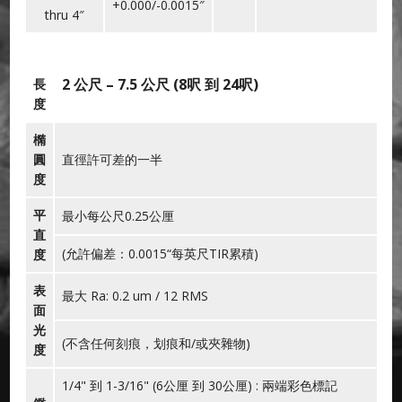
+0.000/-0.0015″
thru 4″
2 公尺 – 7.5 公尺 (8呎 到 24呎)
長
度
橢
圓
直徑許可差的一半
度
平
最小每公尺0.25公厘
直
(允許偏差：0.0015“每英尺TIR累積)
度
表
最大 Ra: 0.2 um / 12 RMS
面
光
(不含任何刻痕，划痕和/或夾雜物)
度
1/4" 到 1-3/16" (6公厘 到 30公厘) : 兩端彩色標記