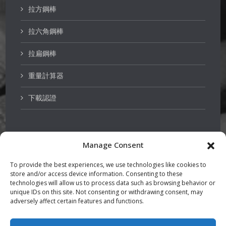
拉方鋼棒
拉六角鋼棒
拉扁鋼棒
重量計算器
下載認證
Manage Consent
不銹鋼
To provide the best experiences, we use technologies like cookies to
store and/or access device information. Consenting to these
泵軸品質鋼棒
technologies will allow us to process data such as browsing behavior or
unique IDs on this site. Not consenting or withdrawing consent, may
adversely affect certain features and functions.
調質鋼