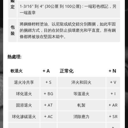
鑑
1-3/16″ 到 4″ (30公厘 到 100公厘) : 一端彩色標記，另
定
一端蓋章
將鋼條輕輕塗油、以尼龍或紙交錯分別圈捆，如此牢固
包
的捆綁方式，目的在於防止損壞磨光和平直度。所有鋼
裝
條都將被放在堅固木箱中。
熱處理:
+ A
正常化
+ N
軟退火
退火冷共享
+ S
淬火和回火
+ V
球化退火
+ BG
等溫退火
+ I
固溶退火
+ AT
軋製
+ AR
球化滲碳退火
+ AC
消除應力
+ SR
+