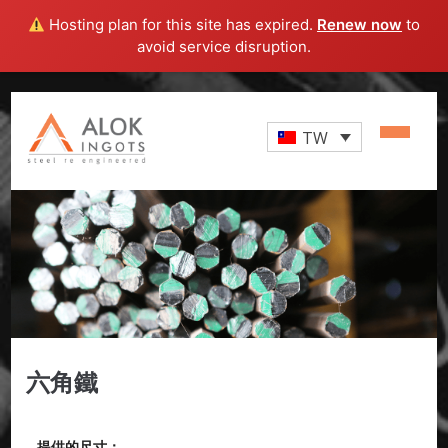
Hosting plan for this site has expired.
Renew now
to
avoid service disruption.
TW
六角鐵
提供的尺寸：