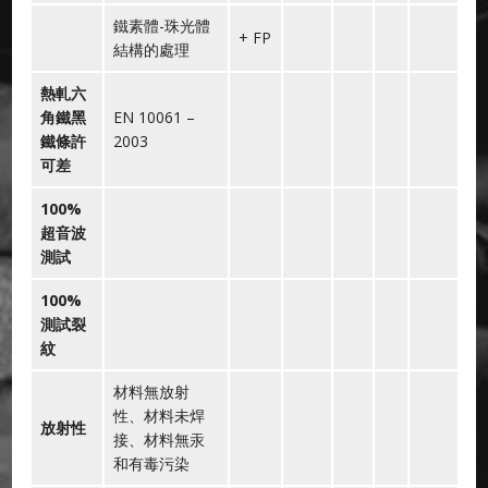
鐵素體-珠光體
+ FP
結構的處理
熱軋六
角鐵黑
EN 10061 –
鐵條許
2003
可差
100%
超音波
測試
100%
測試裂
紋
材料無放射
性、材料未焊
放射性
接、材料無汞
和有毒污染