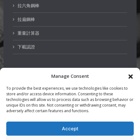
拉六角鋼棒
拉扁鋼棒
重量計算器
下載認證
Manage Consent
不銹鋼
To provide the best experiences, we use technologies like cookies to
store and/or access device information. Consenting to these
泵軸品質鋼棒
technologies will allow us to process data such as browsing behavior or
unique IDs on this site. Not consenting or withdrawing consent, may
adversely affect certain features and functions.
調質鋼
精密鋼棒
Accept