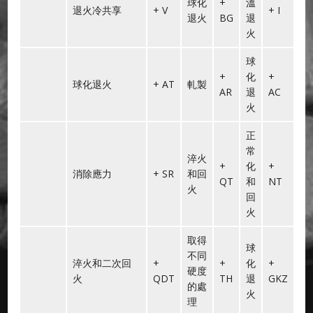
球化
+
溫
退火冷共享
+ V
+ I
退火
BG
退
火
球
+
化
+
球化退火
+ AT
軋製
AR
退
AC
火
正
常
淬火
+
化
+
消除應力
+ SR
和回
QT
和
NT
火
回
火
取得
球
不同
淬火和二次回
+
+
化
+
硬度
火
QDT
TH
退
GKZ
的處
火
理