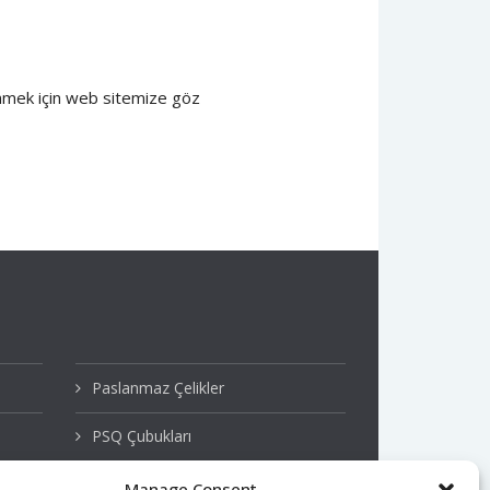
inmek için web sitemize göz
Paslanmaz Çelikler
PSQ Çubukları
Sertleştirilmiş ve Temperlenmiş
Manage Consent