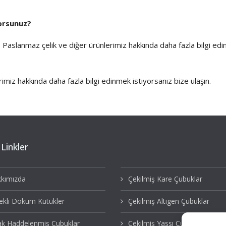
yorsunuz?
.
Paslanmaz çelik
ve diğer ürünlerimiz hakkında daha fazla bilgi ed
rimiz hakkında daha fazla bilgi edinmek istiyorsanız bize ulaşın.
 Linkler
kımızda
Çekilmiş Kare Çubuklar
ekli Döküm Kütükler
Çekilmiş Altıgen Çubuklar
ak Haddelenmiş Çubuklar
Çekilmiş Yassı Çubuklar