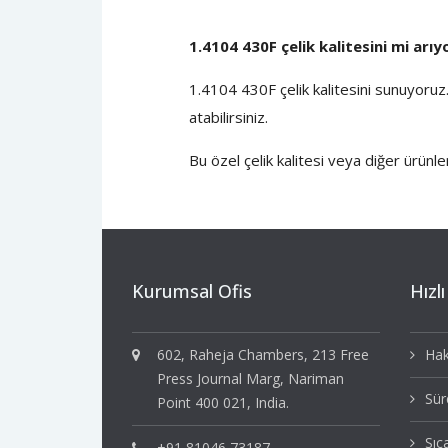
1.4104 430F çelik kalitesini mi arı
1.4104 430F çelik kalitesini sunuyoruz
atabilirsiniz.
Bu özel çelik
kalitesi veya diğer ürünle
Kurumsal Ofis
Hızlı
602, Raheja Chambers, 213 Free
Hak
Press Journal Marg, Nariman
Sür
Point 400 021, India.
Sıc
+91 81046 73187