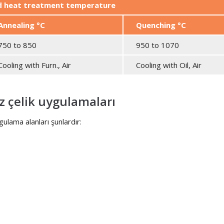
nd heat treatment temperature
Annealing °C
Quenching °C
750 to 850
950 to 1070
Cooling with Furn., Air
Cooling with Oil, Air
 çelik uygulamaları
lama alanları şunlardır: