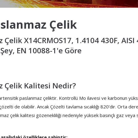
aslanmaz Çelik
 Çelik X14CRMOS17, 1.4104 430F, AISI
Şey, EN 10088-1'e Göre
Çelik Kalitesi Nedir?
ensitik paslanmaz çeliktir. Kontrollü Mo ilavesi ve karbonun yükselti
özelti de olabilir. Ancak Çözelti tavlama sıcaklığı 820’dir. Orta 
maz çelik kalitesi gözenekliliği nedeniyle yüksek basınçlı gaz veya
aşağıdaki özelliklere sahiptir: