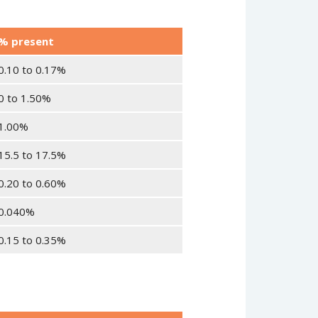
% present
0.10 to 0.17%
0 to 1.50%
1.00%
15.5 to 17.5%
0.20 to 0.60%
0.040%
0.15 to 0.35%