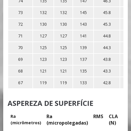
74
135
135
147
46.3
9
73
132
132
145
45.8
9
72
130
130
143
45.3
9
71
127
127
141
44.8
9
70
125
125
139
44.3
9
69
123
123
137
43.8
9
68
121
121
135
43.3
9
67
119
119
133
42.8
9
ASPEREZA DE SUPERFÍCIE
Ra
RMS
CLA
Rt
Ra
(micropolegadas)
(N)
(micrômetros)