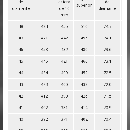
de
esfera
de
superior
di
diamante
de 10
diamante
mm
48
484
455
510
74.7
47
471
442
495
74.1
46
458
432
480
73.6
45
446
421
466
73.1
44
434
409
452
72.5
43
423
400
438
72.0
42
412
390
426
71.5
41
402
381
414
70.9
40
392
371
402
70.4