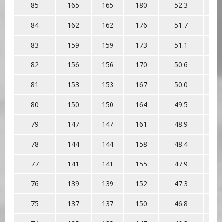
85
165
165
180
52.3
84
162
162
176
51.7
83
159
159
173
51.1
82
156
156
170
50.6
81
153
153
167
50.0
80
150
150
164
49.5
79
147
147
161
48.9
78
144
144
158
48.4
77
141
141
155
47.9
76
139
139
152
47.3
75
137
137
150
46.8
9