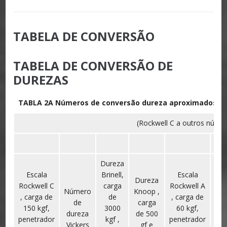
TABELA DE CONVERSÃO
TABELA DE CONVERSÃO DE
DUREZAS
TABLA 2A Números de conversão dureza aproximados de 
(Rockwell C a outros núme
Dureza
Escala
Brinell,
Escala
Dureza
E
Rockwell C
carga
Rockwell A
Número
Knoop ,
15N
, carga de
de
, carga de
de
carga
de 
150 kgf,
3000
60 kgf,
dureza
de 500
pen
penetrador
kgf ,
penetrador
Vickers
gf e