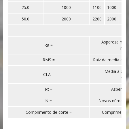
25.0
1000
1100
1000
100
50.0
2000
2200
2000
200
Aspereza méd
Ra =
micr
RMS =
Raiz da media qua
Média a parti
CLA =
mic
Rt =
Aspereza 
N =
Novos números d
Comprimento de corte =
Comprimento e