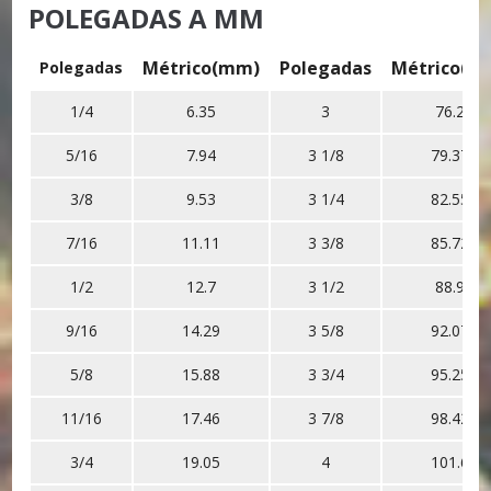
POLEGADAS A MM
Métrico(mm)
Polegadas
Métrico(m
Polegadas
1/4
6.35
3
76.2
5/16
7.94
3 1/8
79.37
3/8
9.53
3 1/4
82.55
7/16
11.11
3 3/8
85.72
1/2
12.7
3 1/2
88.9
9/16
14.29
3 5/8
92.07
5/8
15.88
3 3/4
95.25
11/16
17.46
3 7/8
98.42
3/4
19.05
4
101.6