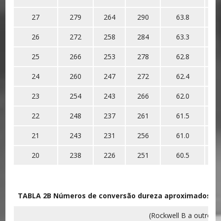
27
279
264
290
63.8
26
272
258
284
63.3
25
266
253
278
62.8
24
260
247
272
62.4
23
254
243
266
62.0
22
248
237
261
61.5
21
243
231
256
61.0
20
238
226
251
60.5
TABLA 2B Números de conversão dureza aproximados de 
(Rockwell B a outros 