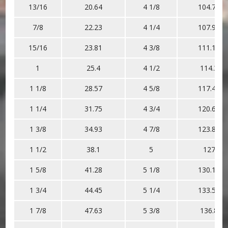
13/16
20.64
4 1/8
104.77
7/8
22.23
4 1/4
107.95
15/16
23.81
4 3/8
111.12
1
25.4
4 1/2
114.3
1 1/8
28.57
4 5/8
117.47
1 1/4
31.75
4 3/4
120.65
1 3/8
34.93
4 7/8
123.82
1 1/2
38.1
5
127
1 5/8
41.28
5 1/8
130.17
1 3/4
44.45
5 1/4
133.52
1 7/8
47.63
5 3/8
136.8