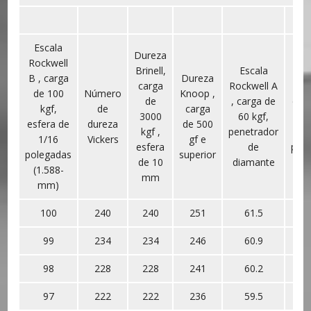
Escala
Dureza
Es
Rockwell
Brinell,
Escala
Roc
B , carga
Dureza
carga
Rockwell A
F ,
de 100
Número
Knoop ,
de
, carga de
de 6
kgf,
de
carga
3000
60 kgf,
esf
esfera de
dureza
de 500
kgf ,
penetrador
1
1/16
Vickers
gf e
esfera
de
pol
polegadas
superior
de 10
diamante
(1
(1.588-
mm
m
mm)
100
240
240
251
61.5
99
234
234
246
60.9
98
228
228
241
60.2
97
222
222
236
59.5