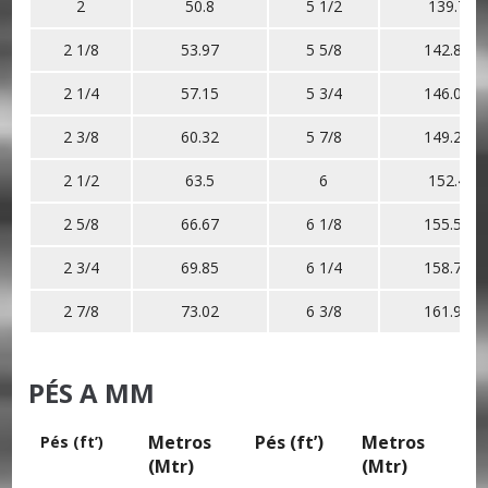
2
50.8
5 1/2
139.7
2 1/8
53.97
5 5/8
142.87
2 1/4
57.15
5 3/4
146.05
2 3/8
60.32
5 7/8
149.22
2 1/2
63.5
6
152.4
2 5/8
66.67
6 1/8
155.57
2 3/4
69.85
6 1/4
158.75
2 7/8
73.02
6 3/8
161.92
PÉS A MM
Metros
Pés (ft’)
Metros
Pés (ft’)
(Mtr)
(Mtr)