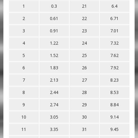
1
0.3
21
6.4
2
0.61
22
6.71
3
0.91
23
7.01
4
1.22
24
7.32
5
1.52
25
7.62
6
1.83
26
7.92
7
2.13
27
8.23
8
2.44
28
8.53
9
2.74
29
8.84
10
3.05
30
9.14
11
3.35
31
9.45