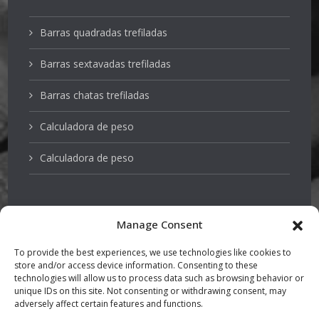
Barras quadradas trefiladas
Barras sextavadas trefiladas
Barras chatas trefiladas
Calculadora de peso
Calculadora de peso
Manage Consent
Aços inoxidáveis
To provide the best experiences, we use technologies like cookies to
store and/or access device information. Consenting to these
Eixos da bomba
technologies will allow us to process data such as browsing behavior or
unique IDs on this site. Not consenting or withdrawing consent, may
adversely affect certain features and functions.
Aço endurecido e temperado