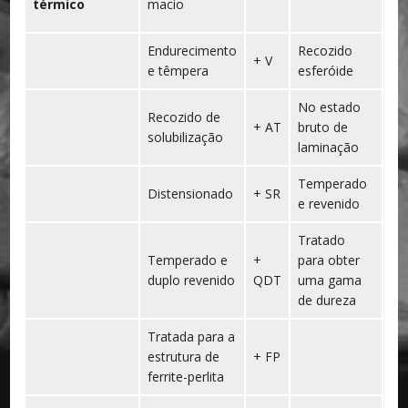
térmico
macio
N
Endurecimento
Recozido
+
+ V
e têmpera
esferóide
B
No estado
Recozido de
+
+ AT
bruto de
solubilização
AR
laminação
Temperado
+
Distensionado
+ SR
e revenido
Q
Tratado
Temperado e
+
para obter
+
duplo revenido
QDT
uma gama
T
de dureza
Tratada para a
estrutura de
+ FP
ferrite-perlita