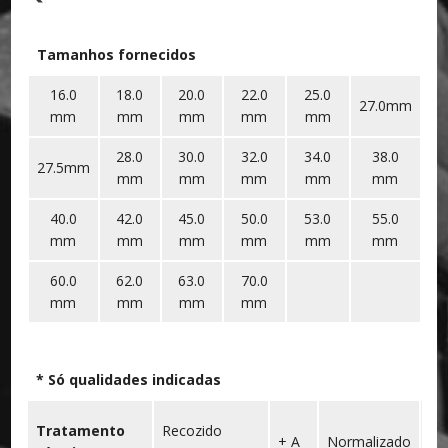
Tamanhos fornecidos
16.0
18.0
20.0
22.0
25.0
27.0mm
mm
mm
mm
mm
mm
28.0
30.0
32.0
34.0
38.0
27.5mm
mm
mm
mm
mm
mm
40.0
42.0
45.0
50.0
53.0
55.0
mm
mm
mm
mm
mm
mm
60.0
62.0
63.0
70.0
mm
mm
mm
mm
* Só qualidades indicadas
Tratamento
Recozido
+
+ A
Normalizado