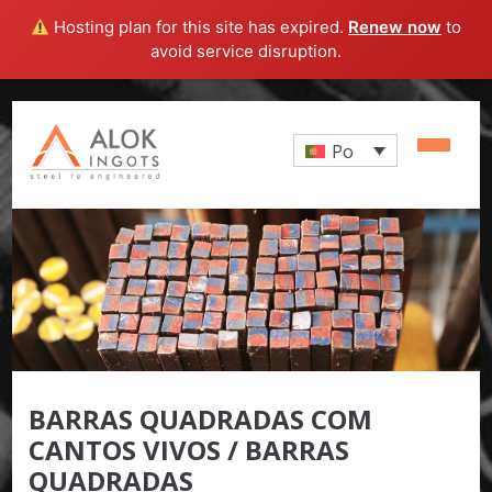
Hosting plan for this site has expired.
Renew now
to
avoid service disruption.
Po
BARRAS QUADRADAS COM
CANTOS VIVOS / BARRAS
QUADRADAS