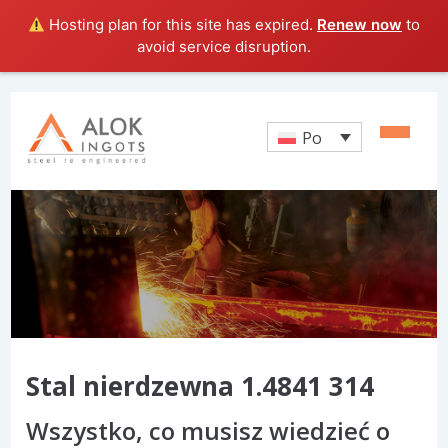
Hosting plan for this site has expired.
Renew now
to
avoid service disruption.
Po
Stal nierdzewna 1.4841 314
Wszystko, co musisz wiedzieć o