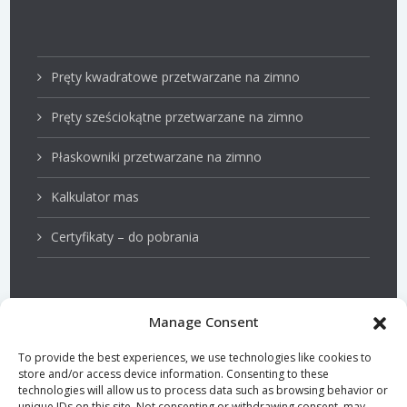
Pręty kwadratowe przetwarzane na zimno
Pręty sześciokątne przetwarzane na zimno
Płaskowniki przetwarzane na zimno
Kalkulator mas
Certyfikaty – do pobrania
Manage Consent
Stale nierdzewne
To provide the best experiences, we use technologies like cookies to
store and/or access device information. Consenting to these
Pręty z przeznaczeniem na tłoki
technologies will allow us to process data such as browsing behavior or
unique IDs on this site. Not consenting or withdrawing consent, may