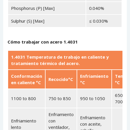
Phosphorus (P) [Max]
0.040%
Sulphur (S) [Max]
≤ 0.030%
Cómo trabajar con acero 1.4031
1.4031 Temperatura de trabajo en caliente y
tratamiento térmico del acero.
Conformación
Enfriamiento
Templ
Recocido°C
en caliente °C
°C
°C
650 to
1100 to 800
750 to 850
950 to 1050
700
Enfriamiento
Enfriamiento
Enfriamiento
con
con aceite,
lento
ventilador,