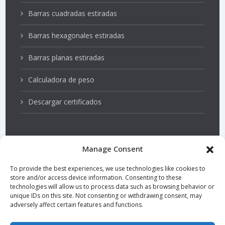
Barras cuadradas estiradas
Barras hexagonales estiradas
Barras planas estiradas
Calculadora de peso
Descargar certificados
Manage Consent
Aceros inoxidables
To provide the best experiences, we use technologies like cookies to
store and/or access device information. Consenting to these
Ejes de bombas
technologies will allow us to process data such as browsing behavior or
unique IDs on this site. Not consenting or withdrawing consent, may
adversely affect certain features and functions.
Acero endurecido y templado