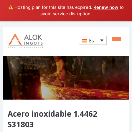
Hosting plan for this site has expired.
Renew now
to
avoid service disruption.
Es
Acero inoxidable 1.4462
S31803