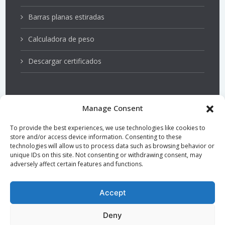
Barras planas estiradas
Calculadora de peso
Descargar certificados
Manage Consent
Aceros inoxidables
To provide the best experiences, we use technologies like cookies to
store and/or access device information. Consenting to these
Ejes de bombas
technologies will allow us to process data such as browsing behavior or
unique IDs on this site. Not consenting or withdrawing consent, may
adversely affect certain features and functions.
Acero endurecido y templado
Barras torneadas, rectificadas y pulidas
Accept
Barras de precisión
Deny