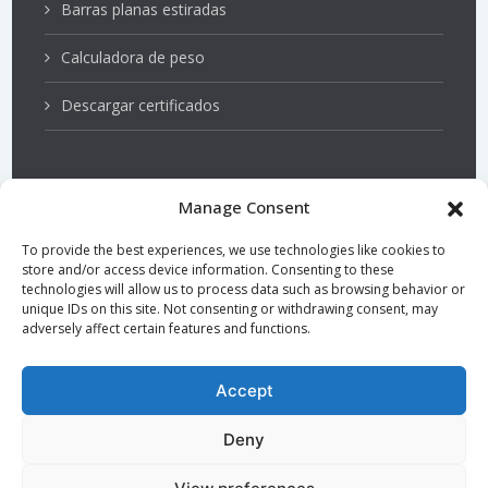
Barras planas estiradas
Calculadora de peso
Descargar certificados
Manage Consent
Aceros inoxidables
To provide the best experiences, we use technologies like cookies to
store and/or access device information. Consenting to these
Ejes de bombas
technologies will allow us to process data such as browsing behavior or
unique IDs on this site. Not consenting or withdrawing consent, may
adversely affect certain features and functions.
Acero endurecido y templado
Barras torneadas, rectificadas y pulidas
Accept
Barras de precisión
Deny