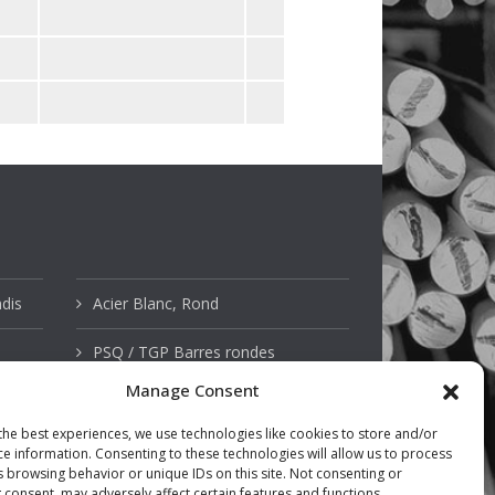
ndis
Acier Blanc, Rond
PSQ / TGP Barres rondes
Manage Consent
Acier Inoxydable
the best experiences, we use technologies like cookies to store and/or
Domaine Technique
ce information. Consenting to these technologies will allow us to process
s browsing behavior or unique IDs on this site. Not consenting or
 consent, may adversely affect certain features and functions.