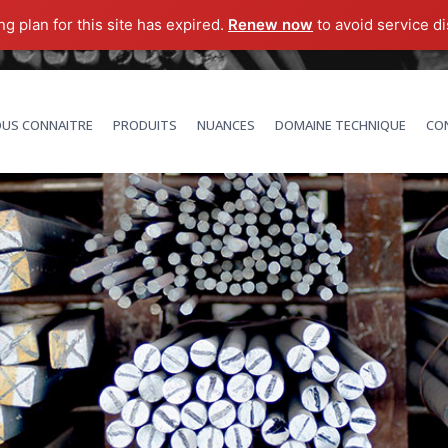
g plan for this site has expired.
Renew now
to avoid service di
US CONNAITRE
PRODUITS
NUANCES
DOMAINE TECHNIQUE
CON