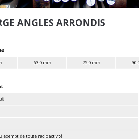
ORGE ANGLES ARRONDIS
es
m
63.0 mm
75.0 mm
90.
nt
it
u exempt de toute radioactivité