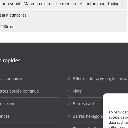
 non soudé. Matériau exempt de mercure et contaminant toxique”
ai à étincelles
 6200mm
s rapides
s connaître
Billettes de forge angles arro
lettes coulée continue
Plats
res rondes
Barres carrées
To provide 
ances
Barres hexagonales
access devi
data such a
withdrawing