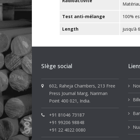
Radioactivité
Matériau
Test anti-mélange
100% ess
Length
jusqu’à
SIège social
Lien
602, Raheja Chambers, 213 Free
Nou
Press Journal Marg, Nariman
Bil
Point 400 021, India.
Bar
+91 81046 73187
+91 99206 98848
Nu
+91 22 4022 0080