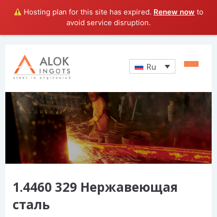
Hosting plan for this site has expired.
Renew now
to
avoid service disruption.
Ru
1.4460 329 Нержавеющая
сталь